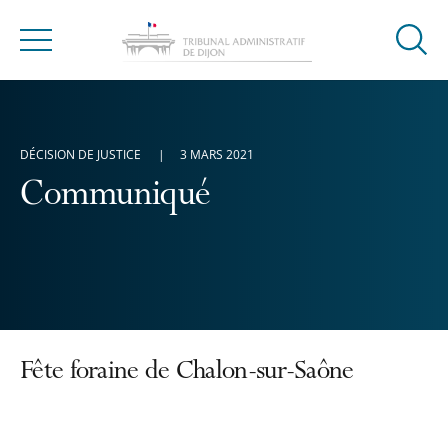
Ouvrir
Menu
la
modal
de
reche
DÉCISION DE JUSTICE
3 MARS 2021
Communiqué
Fête foraine de Chalon-sur-Saône