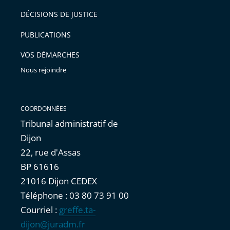
après
pour
DÉCISIONS DE JUSTICE
arriver
PUBLICATIONS
avant
VOS DÉMARCHES
Nous rejoindre
COORDONNÉES
Tribunal administratif de
Dijon
22, rue d'Assas
BP 61616
21016 Dijon CEDEX
Téléphone : 03 80 73 91 00
Courriel :
greffe.ta-
dijon@juradm.fr