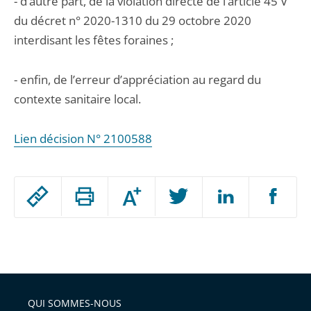
- d’autre part, de la violation directe de l’article 45 V
du décret n° 2020-1310 du 29 octobre 2020
interdisant les fêtes foraines ;
- enfin, de l’erreur d’appréciation au regard du
contexte sanitaire local.
Lien décision N° 2100588
Passer
Augmenter
le
ou
réduire
partage
Passer
la
taille
de
le
de
la
l'article
partage
police
pour
de
arriver
QUI SOMMES-NOUS
l'article