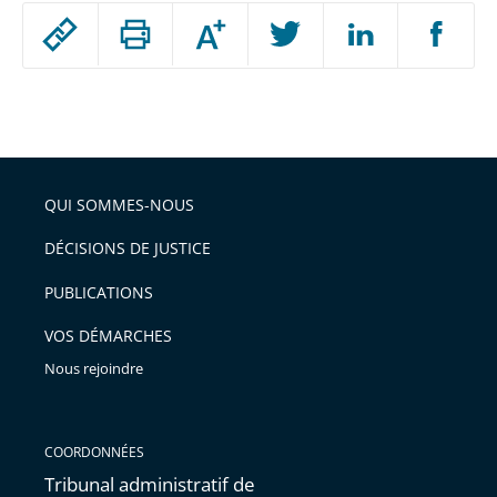
Passer
Augmenter
le
ou
réduire
partage
Passer
la
taille
de
le
de
la
l'article
partage
police
pour
de
arriver
QUI SOMMES-NOUS
l'article
après
pour
DÉCISIONS DE JUSTICE
arriver
PUBLICATIONS
avant
VOS DÉMARCHES
Nous rejoindre
COORDONNÉES
Tribunal administratif de