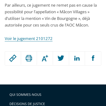
Par ailleurs, ce jugement ne remet pas en cause la
possibilité pour l’appellation « Mâcon Villages »
d’utiliser la mention « Vin de Bourgogne », déjà
autorisée pour ces seuls crus de l’AOC Mâcon.
Voir le jugement 2101272
Passer
Augmenter
le
ou
réduire
partage
Passer
la
taille
de
le
de
la
l'article
partage
police
pour
de
arriver
QUI SOMMES-NOUS
l'article
après
pour
DÉCISIONS DE JUSTICE