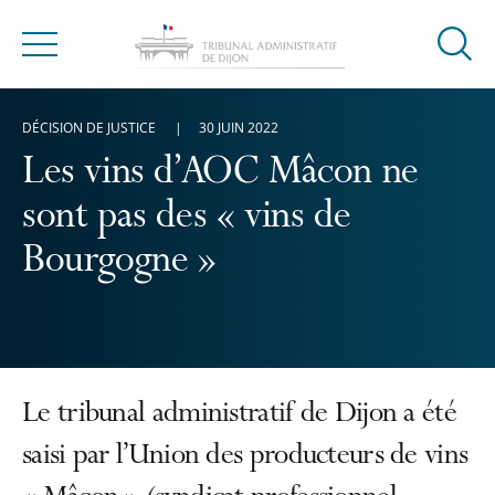
Ouvrir
Menu
la
modal
DÉCISION DE JUSTICE
30 JUIN 2022
de
reche
Les vins d’AOC Mâcon ne
sont pas des « vins de
Bourgogne »
Le tribunal administratif de Dijon a été
saisi par l’Union des producteurs de vins