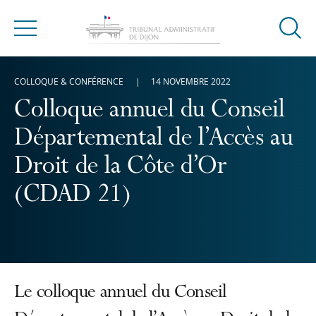
Ouvrir
Menu
la
modal
COLLOQUE & CONFÉRENCE
14 NOVEMBRE 2022
de
reche
Colloque annuel du Conseil
Départemental de l’Accès au
Droit de la Côte d’Or
(CDAD 21)
Le colloque annuel du Conseil