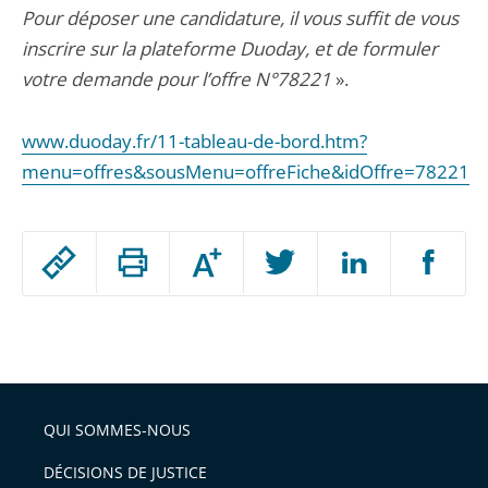
Pour déposer une candidature, il vous suffit de vous
inscrire sur la plateforme Duoday, et de formuler
votre demande pour l’offre N°78221
».
www.duoday.fr/11-tableau-de-bord.htm?
menu=offres&sousMenu=offreFiche&idOffre=78221
Passer
Augmenter
le
ou
réduire
partage
Passer
la
taille
de
le
de
la
l'article
partage
police
pour
de
arriver
QUI SOMMES-NOUS
l'article
après
pour
DÉCISIONS DE JUSTICE