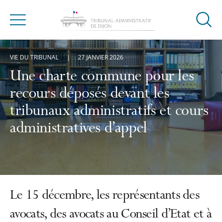
Ouvrir
Menu
la
modal
VIE DU TRIBUNAL
27 JANVIER 2026
de
reche
Une charte commune pour les
recours déposés devant les
tribunaux administratifs et cours
administratives d’appel
Le 15 décembre, les représentants des
avocats, des avocats au Conseil d’Etat et à