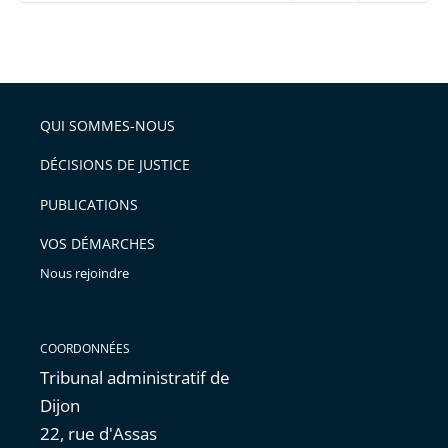
réduire
partage
Passer
la
taille
de
le
de
la
l'article
partage
police
pour
de
arriver
QUI SOMMES-NOUS
l'article
après
pour
DÉCISIONS DE JUSTICE
arriver
PUBLICATIONS
avant
VOS DÉMARCHES
Nous rejoindre
COORDONNÉES
Tribunal administratif de
Dijon
22, rue d'Assas