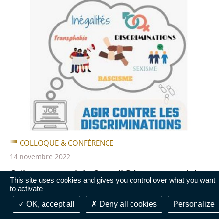
COLLOQUE & CONFÉRENCE
14 novembre 2022
Colloque annuel du Conseil Départemental de
This site uses cookies and gives you control over what you want
l’Accès au Droit de la Côte d’Or (CDAD 21)
to activate
Le colloque annuel du Conseil Départemental de
OK, accept all
Deny all cookies
Personalize
l’Accès au Droit de la Côte d’Or, (CDAD 21) "Agir